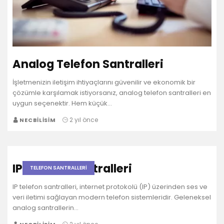
Analog Telefon Santralleri
İşletmenizin iletişim ihtiyaçlarını güvenilir ve ekonomik bir
çözümle karşılamak istiyorsanız, analog telefon santralleri en
uygun seçenektir. Hem küçük…
2 yıl önce
NECBILISIM
IP Telefon Santralleri
TELEFON SANTRALLERI
IP telefon santralleri, internet protokolü (IP) üzerinden ses ve
veri iletimi sağlayan modern telefon sistemleridir. Geleneksel
analog santrallerin…