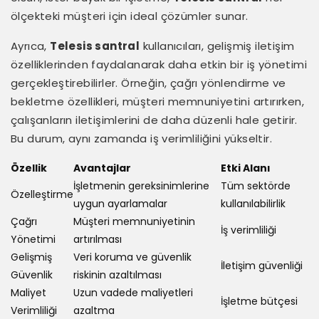
ölçekteki müşteri için ideal çözümler sunar.
Ayrıca,
Telesis santral
kullanıcıları, gelişmiş iletişim
özelliklerinden faydalanarak daha etkin bir iş yönetimi
gerçekleştirebilirler. Örneğin, çağrı yönlendirme ve
bekletme özellikleri, müşteri memnuniyetini artırırken,
çalışanların iletişimlerini de daha düzenli hale getirir.
Bu durum, aynı zamanda iş verimliliğini yükseltir.
Özellik
Avantajlar
Etki Alanı
İşletmenin gereksinimlerine
Tüm sektörde
Özelleştirme
uygun ayarlamalar
kullanılabilirlik
Çağrı
Müşteri memnuniyetinin
İş verimliliği
Yönetimi
artırılması
Gelişmiş
Veri koruma ve güvenlik
İletişim güvenliği
Güvenlik
riskinin azaltılması
Maliyet
Uzun vadede maliyetleri
İşletme bütçesi
Verimliliği
azaltma