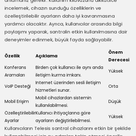
anlamanız gerekir. Kullanım kılavuzunu dikkatlice
incelemek, cihazın sunduğu özelliklerin ve
özelleştirilebilir ayarların daha iyi kavranmasına
yardımcı olacaktır. Ayrıca, kullanıcılar arasında bilgi
paylaşımı yaparak, santralin etkin kullanılmasına dair
deneyimler edinmek, büyük fayda sağlayabilir.
Önem
Özellik
Açıklama
Derecesi
Konferans
Birden çok kullanıcı ile aynı anda
Yüksek
Aramaları
iletişim kurma imkanı.
Internet üzerinden sesli iletişim
VoIP Desteği
Orta
hizmetleri sunar.
Mobil cihazlardan sistemin
Mobil Erişim
Düşük
kullanılabilmesi.
Özelleştirilebilir
Kullanıcı ihtiyaçlarına göre
Yüksek
Ayarlar
ayarların değiştirilebilmesi.
Kullanıcıların Telesis santral cihazlarını etkin bir şekilde