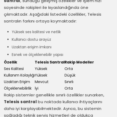
santral
, sunduğu gelişmiş özellikler ve işlem hızı
sayesinde rakipleri ile kıyaslandığında öne
çıkmaktadır. Aşağıdaki listedeki özellikler, Telesis
santralın farkını ortaya koymaktadır:
Yüksek ses kalitesi ve netlik
Kullanıcı dostu arayüz
Uzaktan erişim imkanı
Esnek ve ölçeklenebilir yapısı
Özellik
Telesis Santral
Rakip Modeller
Ses Kalitesi
Yüksek
Orta
Kullanım Kolaylığı
Yüksek
Düşük
Uzaktan Erişim
Mevcut
Sınırlı
Ölçeklenebilirlik
İyi
Orta
Rakip sistemler genellikle sınırlı özellikler sunarken,
Telesis santral
bu noktada kullanıcı ihtiyaçlarını
daha iyi karşılayabilmektedir. Ayrıca, bu sistemin
sağladığı teknik servis hizmetleri de oldukça