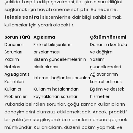
şekilde tespit edilip çözülmesi, iletişimin sürekliliğini
sağlamak için hayati öneme sahiptir. Bu nedenle,
telesis santral
sistemlerine dair bilgi sahibi olmak,
kullanıcılar için yararlı olacaktır.
Sorun Türü
Açıklama
Çözüm Yöntemi
Donanım
Fiziksel bileşenlerin
Donanım kontrolü
Sorunları
arızalanması
ve değişimi
Yazılım
Sistem güncellemelerinin
Yazılım
Hataları
eksik olması
güncellemeleri
Ağ Bağlantısı
Ağ ayarlarının
İnternet bağlantısı sorunları
Kesintileri
kontrol edilmesi
Kullanıcı
Kullanım hatalarından
Eğitim ve destek
Problemleri
kaynaklanan sorunlar
hizmetleri
Yukarıda belirtilen sorunlar, çoğu zaman kullanıcıların
deneyimlerini olumsuz etkilemektedir. Ancak, proaktif
bir yaklaşım sergileyerek bu sorunların önüne geçmek
mümkündür. Kullanıcıların, düzenli bakım yapmak ve