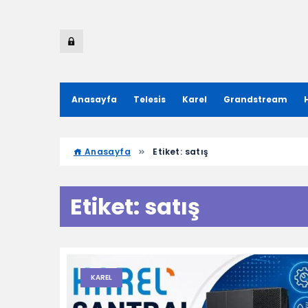
Anasayfa
Telesis
Karel
Grandstream
Anasayfa
Etiket:
satış
Etiket:
satış
KAREL