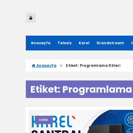
Anasayfa
Telesis
Karel
Grandstream
Anasayfa
Etiket:
Programlama Dilleri
Etiket:
Programlama D
KAREL