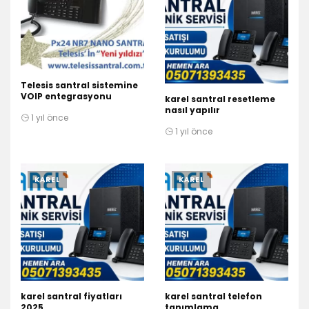
Telesis santral sistemine
VOIP entegrasyonu
karel santral resetleme
nasıl yapılır
1 yıl önce
1 yıl önce
KAREL
KAREL
karel santral fiyatları
karel santral telefon
2025
tanımlama