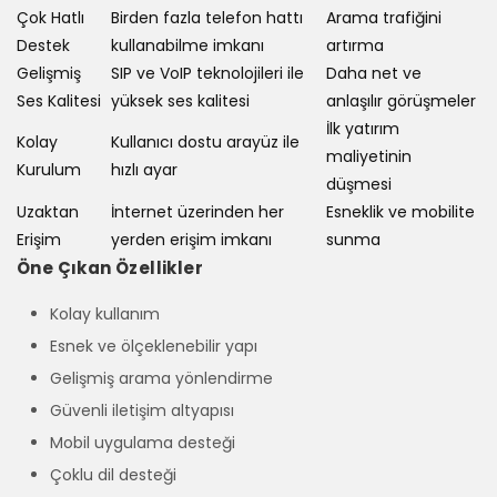
Çok Hatlı
Birden fazla telefon hattı
Arama trafiğini
Destek
kullanabilme imkanı
artırma
Gelişmiş
SIP ve VoIP teknolojileri ile
Daha net ve
Ses Kalitesi
yüksek ses kalitesi
anlaşılır görüşmeler
İlk yatırım
Kolay
Kullanıcı dostu arayüz ile
maliyetinin
Kurulum
hızlı ayar
düşmesi
Uzaktan
İnternet üzerinden her
Esneklik ve mobilite
Erişim
yerden erişim imkanı
sunma
Öne Çıkan Özellikler
Kolay kullanım
Esnek ve ölçeklenebilir yapı
Gelişmiş arama yönlendirme
Güvenli iletişim altyapısı
Mobil uygulama desteği
Çoklu dil desteği