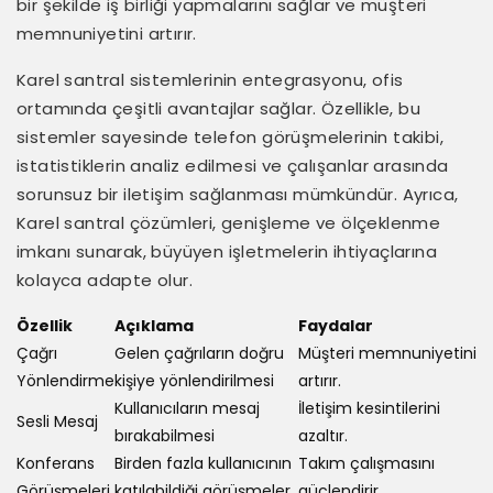
bir şekilde iş birliği yapmalarını sağlar ve müşteri
memnuniyetini artırır.
Karel santral sistemlerinin entegrasyonu, ofis
ortamında çeşitli avantajlar sağlar. Özellikle, bu
sistemler sayesinde telefon görüşmelerinin takibi,
istatistiklerin analiz edilmesi ve çalışanlar arasında
sorunsuz bir iletişim sağlanması mümkündür. Ayrıca,
Karel santral çözümleri, genişleme ve ölçeklenme
imkanı sunarak, büyüyen işletmelerin ihtiyaçlarına
kolayca adapte olur.
Özellik
Açıklama
Faydalar
Çağrı
Gelen çağrıların doğru
Müşteri memnuniyetini
Yönlendirme
kişiye yönlendirilmesi
artırır.
Kullanıcıların mesaj
İletişim kesintilerini
Sesli Mesaj
bırakabilmesi
azaltır.
Konferans
Birden fazla kullanıcının
Takım çalışmasını
Görüşmeleri
katılabildiği görüşmeler
güçlendirir.