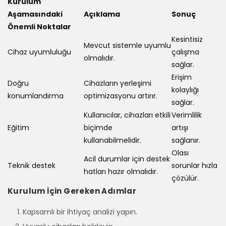
Kurulum
Aşamasındaki
Açıklama
Sonuç
Önemli Noktalar
Kesintisiz
Mevcut sistemle uyumlu
Cihaz uyumluluğu
çalışma
olmalıdır.
sağlar.
Erişim
Doğru
Cihazların yerleşimi
kolaylığı
konumlandırma
optimizasyonu artırır.
sağlar.
Kullanıcılar, cihazları etkili
Verimlilik
Eğitim
biçimde
artışı
kullanabilmelidir.
sağlanır.
Olası
Acil durumlar için destek
Teknik destek
sorunlar hızla
hatları hazır olmalıdır.
çözülür.
Kurulum İçin Gereken Adımlar
Kapsamlı bir ihtiyaç analizi yapın.