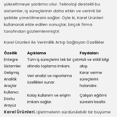
yükseltmeye yardımcı olur. Teknoloji destekli bu
sistemler, iş süreçlerinin daha etkin ve verimli bir
şekilde yönetilmesini sağlar. Öyle ki, Karel Ürünleri
kullanarak elde edilen sonuçlar, birçok firma
tarafından gözlemlenmiştir.
Karel Ürünleri ile Verimlilik Artışı Sağlayan Özellikler
Özellik
Açıklama
Faydaları
Entegre
Tüm iş süreçlerini tek bir çatı
Hızlı ve etkili bilgi
Sistemler
altında toplama imkanı.
akışı.
Gelişmiş
Karar verme
Veri analizi ve raporlama
Analitik
süreçlerini
özellikleri sunar.
Araçlar
hızlandırır.
Kullanıcı
Kolay kullanım ve erişim
Çalışan eğitimi
Dostu
imkanı sağlar.
süresini kısaltır.
Arayüz
Karel Ürünleri
, işletmelerin sürdürülebilir bir büyüme