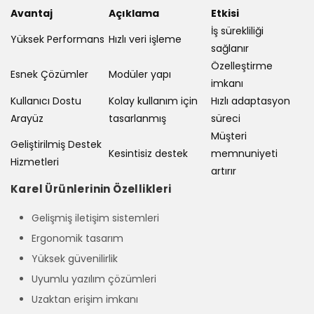
Avantaj
Açıklama
Etkisi
İş sürekliliği
Yüksek Performans
Hızlı veri işleme
sağlanır
Özelleştirme
Esnek Çözümler
Modüler yapı
imkanı
Kullanıcı Dostu
Kolay kullanım için
Hızlı adaptasyon
Arayüz
tasarlanmış
süreci
Müşteri
Geliştirilmiş Destek
Kesintisiz destek
memnuniyeti
Hizmetleri
artırır
Karel Ürünlerinin Özellikleri
Gelişmiş iletişim sistemleri
Ergonomik tasarım
Yüksek güvenilirlik
Uyumlu yazılım çözümleri
Uzaktan erişim imkanı