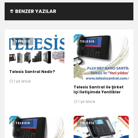
BENZER YAZILAR
TELESIS
TELESIS
Telesis Santral Nedir?
1 yıl önce
Telesis Santral ile Şirket
İçi İletişimde Yenilikler
1 yıl önce
TELESIS
TELESIS