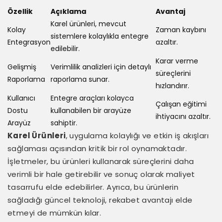
Özellik
Açıklama
Avantaj
Karel ürünleri, mevcut
Kolay
Zaman kaybını
sistemlere kolaylıkla entegre
Entegrasyon
azaltır.
edilebilir.
Karar verme
Gelişmiş
Verimlilik analizleri için detaylı
süreçlerini
Raporlama
raporlama sunar.
hızlandırır.
Kullanıcı
Entegre araçları kolayca
Çalışan eğitimi
Dostu
kullanabilen bir arayüze
ihtiyacını azaltır.
Arayüz
sahiptir.
Karel Ürünleri
, uygulama kolaylığı ve etkin iş akışları
sağlaması açısından kritik bir rol oynamaktadır.
İşletmeler, bu ürünleri kullanarak süreçlerini daha
verimli bir hale getirebilir ve sonuç olarak maliyet
tasarrufu elde edebilirler. Ayrıca, bu ürünlerin
sağladığı güncel teknoloji, rekabet avantajı elde
etmeyi de mümkün kılar.