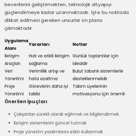
becerilerini geliştirmekten, teknolojik altyapıyı
güçlendirmeye kadar uzanmaktadır. İşte bu noktada
dikkat edilmesi gereken unsurlar ön plana
çıkmaktadır.
Uygulama
Yararları
Notlar
Alanı
İletişim
Hızlı ve etkili iletişim
Günlük toplantılar için
Araçları
sağlama
idealdir
Veri
Verimlilik artışı ve
Bulut tabanlı sistemlerle
Yönetimi
hata azaltma
desteklenmelidir
Proje
Görevlerin daha iyi
Takım üyelerinin
Yönetimi
takibi
motivasyonu için önemli
Önerilen İpuçları
Çalışanları sürekli olarak eğitmek ve bilgilendirmek
İletişim sistemlerini güncel tutmak
Proje yönetim yazılımlarını etkin kullanmak