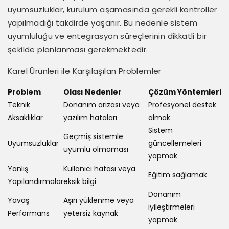
uyumsuzluklar, kurulum aşamasında gerekli kontroller
yapılmadığı takdirde yaşanır. Bu nedenle sistem
uyumluluğu ve entegrasyon süreçlerinin dikkatli bir
şekilde planlanması gerekmektedir.
Karel Ürünleri ile Karşılaşılan Problemler
Problem
Olası Nedenler
Çözüm Yöntemleri
Teknik
Donanım arızası veya
Profesyonel destek
Aksaklıklar
yazılım hataları
almak
Sistem
Geçmiş sistemle
Uyumsuzluklar
güncellemeleri
uyumlu olmaması
yapmak
Yanlış
Kullanıcı hatası veya
Eğitim sağlamak
Yapılandırmalar
eksik bilgi
Donanım
Yavaş
Aşırı yüklenme veya
iyileştirmeleri
Performans
yetersiz kaynak
yapmak