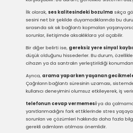
İlk olarak,
ses kalitesindeki bozulma
sıkça göz
sesini net bir şekilde duyamadıklarında bu dur
sırasında sık sık bağlantı kopmaları yaşanıyorsa
sorunlar, iletişimde aksaklıklara yol açabilir.
Bir diğer belirti ise,
gereksiz yere sinyal kayb
düşük olduğunu hissederler. Bu durum, özellikle h
cihazın ya da santralın yerleştirildiği konumdan
Ayrıca,
arama yaparken yaşanan gecikmel
Çağrıların bağlantı süresinin uzaması, sistemdek
kullanıcı deneyimini olumsuz etkileyerek, iş veriml
telefonun cevap vermemesi
ya da çalmaması 
yanıtlanmadığını fark ettiklerinde stres yaşayab
sorunları ve çözümleri hakkında daha fazla bilg
gerekli adımların atılması önemlidir.