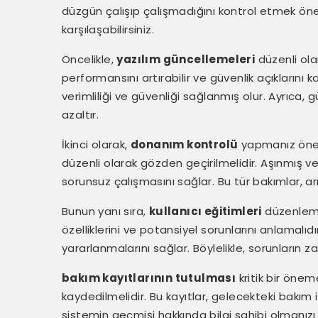
düzgün çalışıp çalışmadığını kontrol etmek önem
karşılaşabilirsiniz.
Öncelikle,
yazılım güncellemeleri
düzenli ola
performansını artırabilir ve güvenlik açıklarını k
verimliliği ve güvenliği sağlanmış olur. Ayrıca
azaltır.
İkinci olarak,
donanım kontrolü
yapmanız öneml
düzenli olarak gözden geçirilmelidir. Aşınmış v
sorunsuz çalışmasını sağlar. Bu tür bakımlar, arız
Bunun yanı sıra,
kullanıcı eğitimleri
düzenlemek
özelliklerini ve potansiyel sorunlarını anlamalıdır
yararlanmalarını sağlar. Böylelikle, sorunların 
bakım kayıtlarının tutulması
kritik bir öne
kaydedilmelidir. Bu kayıtlar, gelecekteki bakım i
sistemin geçmişi hakkında bilgi sahibi olmanızı