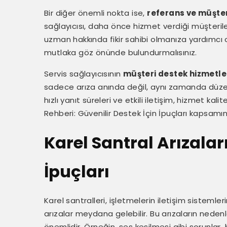
Bir diğer önemli nokta ise,
referans ve müşter
sağlayıcısı, daha önce hizmet verdiği müşteriler
uzman hakkında fikir sahibi olmanıza yardımcı 
mutlaka göz önünde bulundurmalısınız.
Servis sağlayıcısının
müşteri destek hizmetle
sadece arıza anında değil, aynı zamanda düzen
hızlı yanıt süreleri ve etkili iletişim, hizmet kalit
Rehberi: Güvenilir Destek İçin İpuçları kapsamın
Karel Santral Arızala
İpuçları
Karel santralleri, işletmelerin iletişim sisteml
arızalar meydana gelebilir. Bu arızaların neden
önemlidir. Örneğin, ses kesilmesi gibi sorunlar,