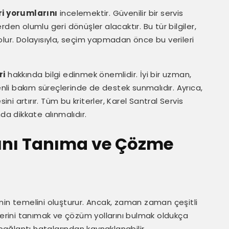
i yorumlarını
incelemektir. Güvenilir bir servis
den olumlu geri dönüşler alacaktır. Bu tür bilgiler,
olur. Dolayısıyla, seçim yapmadan önce bu verileri
ri
hakkında bilgi edinmek önemlidir. İyi bir uzman,
li bakım süreçlerinde de destek sunmalıdır. Ayrıca,
esini artırır. Tüm bu kriterler, Karel Santral Servis
da dikkate alınmalıdır.
rını Tanıma ve Çözme
erinin temelini oluşturur. Ancak, zaman zaman çeşitli
lerini tanımak ve çözüm yollarını bulmak oldukça
 bağlantı hatalarından kaynaklanabilir.