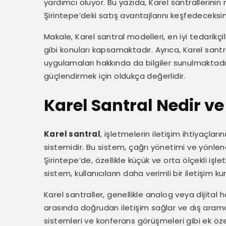
yardımcı oluyor. Bu yazıda, Karel santrallerinin 
Şirintepe’deki satış avantajlarını keşfedeceksin
Makale, Karel santral modelleri, en iyi tedarikç
gibi konuları kapsamaktadır. Ayrıca, Karel santr
uygulamaları hakkında da bilgiler sunulmaktadır. 
güçlendirmek için oldukça değerlidir.
Karel Santral Nedir ve
Karel santral
, işletmelerin iletişim ihtiyaçlar
sistemidir. Bu sistem, çağrı yönetimi ve yönlendir
Şirintepe’de, özellikle küçük ve orta ölçekli işle
sistem, kullanıcıların daha verimli bir iletişim k
Karel santraller, genellikle analog veya dijital ha
arasında doğrudan iletişim sağlar ve dış aramala
sistemleri ve konferans görüşmeleri gibi ek özelli