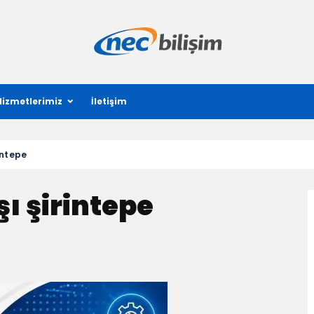
Hizmetlerimiz
İletişim
intepe
şı şirintepe