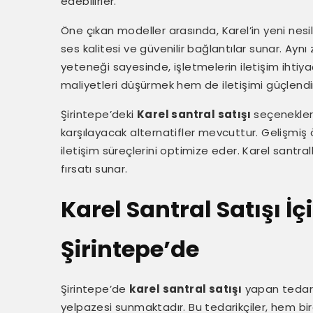
edebilirler.
Öne çıkan modeller arasında, Karel’in yeni nesil
ses kalitesi ve güvenilir bağlantılar sunar. Ay
yeteneği sayesinde, işletmelerin iletişim ihtiyaç
maliyetleri düşürmek hem de iletişimi güçlend
Şirintepe’deki
Karel santral satışı
seçenekleri 
karşılayacak alternatifler mevcuttur. Gelişmiş öz
iletişim süreçlerini optimize eder. Karel santrall
fırsatı sunar.
Karel Santral Satışı İç
Şirintepe’de
Şirintepe’de
karel santral satışı
yapan tedarikç
yelpazesi sunmaktadır. Bu tedarikçiler, hem b