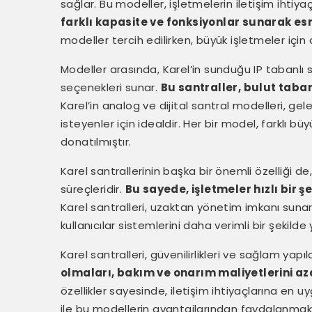
sağlar. Bu modeller, işletmelerin iletişim ihtiya
farklı kapasite ve fonksiyonlar sunarak esn
modeller tercih edilirken, büyük işletmeler için
Modeller arasında, Karel’in sunduğu IP tabanlı s
seçenekleri sunar.
Bu santraller, bulut taba
Karel’in analog ve dijital santral modelleri, g
isteyenler için idealdir. Her bir model, farklı bü
donatılmıştır.
Karel santrallerinin başka bir önemli özelliği de
süreçleridir.
Bu sayede, işletmeler hızlı bir şe
Karel santralleri, uzaktan yönetim imkanı sunar
kullanıcılar sistemlerini daha verimli bir şekilde 
Karel santralleri, güvenilirlikleri ve sağlam yapıl
olmaları, bakım ve onarım maliyetlerini aza
özellikler sayesinde, iletişim ihtiyaçlarına en u
ile bu modellerin avantajlarından faydalanm