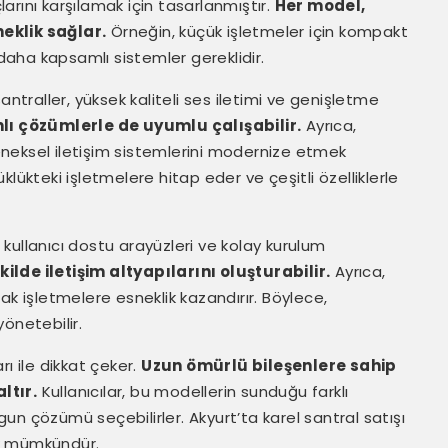
çlarını karşılamak için tasarlanmıştır.
Her model,
eklik sağlar.
Örneğin, küçük işletmeler için kompakt
 daha kapsamlı sistemler gereklidir.
antraller, yüksek kaliteli ses iletimi ve genişletme
nlı çözümlerle de uyumlu çalışabilir.
Ayrıca,
eleneksel iletişim sistemlerini modernize etmek
yüklükteki işletmelere hitap eder ve çeşitli özelliklerle
, kullanıcı dostu arayüzleri ve kolay kurulum
kilde iletişim altyapılarını oluşturabilir.
Ayrıca,
ak işletmelere esneklik kazandırır. Böylece,
yönetebilir.
arı ile dikkat çeker.
Uzun ömürlü bileşenlere sahip
ltır.
Kullanıcılar, bu modellerin sunduğu farklı
ygun çözümü seçebilirler. Akyurt’ta karel santral satışı
ak mümkündür.