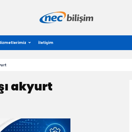
Hizmetlerimiz
İletişim
yurt
şı akyurt