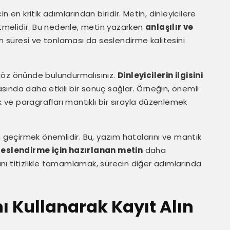
 en kritik adımlarından biridir. Metin, dinleyicilere
etmelidir. Bu nedenle, metin yazarken
anlaşılır ve
n süresi ve tonlaması da seslendirme kalitesini
ı göz önünde bulundurmalısınız.
Dinleyicilerin ilgisini
sında daha etkili bir sonuç sağlar. Örneğin, önemli
k ve paragrafları mantıklı bir sırayla düzenlemek
eçirmek önemlidir. Bu, yazım hatalarını ve mantık
seslendirme için hazırlanan metin
daha
sını titizlikle tamamlamak, sürecin diğer adımlarında
ı Kullanarak Kayıt Alın