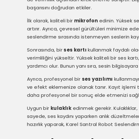
başarısını doğrudan etkiler.
İlk olarak, kaliteli bir
mikrofon
edinin. Yüksek ses
artırır. Ayrıca, çevresel gürültüleri minimize 
seslendirme sırasında istenmeyen seslerin kayd
Sonrasında, bir
ses kartı
kullanmak faydalı olaca
verimliliğini yükseltir. Yüksek kaliteli bir ses ka
yardımcı olur. Bunun yanı sıra, sesin bilgisayara 
Ayrıca, profesyonel bir
ses yazılımı
kullanmayı
ve efekt eklemenize olanak tanır. Kayıt işlem
daha profesyonel bir sonuç elde etmenizi sağlar.
Uygun bir
kulaklık
edinmek gerekir. Kulaklıklar
sayede, ses kaydını yaparken anlık düzeltmel
hazırlık yaparak, Karel Santral Robot Seslendirm