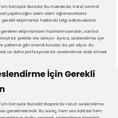
 Tüm Detaylar Burada! Bu makalede, Karel santral
asıl yapılacağını adım adım öğreneceksiniz.
 gerekli ekipmanlar hakkında bilgi edineceksiniz.
n gereken ekipmanların hazırlanmasından, santral
lı bir şekilde ele alınıyor. Ayrıca, seslendirme için
e yükleme gibi önemli konular da yer alıyor. Bu
ştirmek ve daha profesyonel bir seslendirme elde etmek
slendirme İçin Gerekli
ın
 Tüm Detaylar Burada! Başarılı bir robot seslendirme
ması gerekmektedir. Bu süreç, hem ses kalitesi hem
Ekipmanlarınızı doğru seçmek, seslendirme işleminin