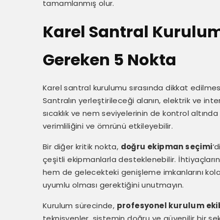
tamamlanmış olur.
Karel Santral Kurulu
Gereken 5 Nokta
Karel santral kurulumu sırasında dikkat edilme
Santralın yerleştirileceği alanın, elektrik ve int
sıcaklık ve nem seviyelerinin de kontrol altında
verimliliğini ve ömrünü etkileyebilir.
Bir diğer kritik nokta,
doğru ekipman seçimi
‘d
çeşitli ekipmanlarla desteklenebilir. İhtiyaçlar
hem de gelecekteki genişleme imkanlarını kolayla
uyumlu olması gerektiğini unutmayın.
Kurulum sürecinde,
profesyonel kurulum eki
teknisyenler, sistemin doğru ve güvenilir bir şe