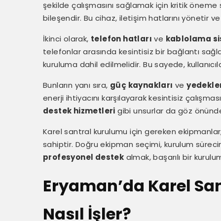
şekilde çalışmasını sağlamak için kritik öneme sa
bileşendir. Bu cihaz, iletişim hatlarını yönetir ve
İkinci olarak,
telefon hatları
ve
kablolama si
telefonlar arasında kesintisiz bir bağlantı sağla
kuruluma dahil edilmelidir. Bu sayede, kullanıcıl
Bunların yanı sıra,
güç kaynakları
ve
yedekle
enerji ihtiyacını karşılayarak kesintisiz çalışmas
destek hizmetleri
gibi unsurlar da göz önünde
Karel santral kurulumu için gereken ekipmanla
sahiptir. Doğru ekipman seçimi, kurulum süreci
profesyonel destek
almak, başarılı bir kurulum
Eryaman’da Karel San
Nasıl İşler?