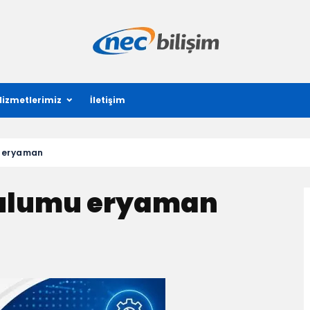
Hizmetlerimiz
İletişim
u eryaman
rulumu eryaman