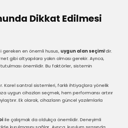
munda Dikkat Edilmesi
si gereken en önemli husus,
uygun alan seçimi
‘dir.
ernet gibi altyapılara yakın olması gerekir. Ayrıca,
 tutulması önemlidir. Bu faktörler, sistemin
ir. Karel santral sistemleri, farklı ihtiyaçlara yönelik
ınıza uygun cihazları seçmek, hem performansı artırır
ştırır. Ek olarak, cihazların güncel yazılımlarla
bi
ile çalışmak da oldukça önemlidir. Deneyimli
kilde kurulmasını sağlar. Ayrıca, kurulum sırasında