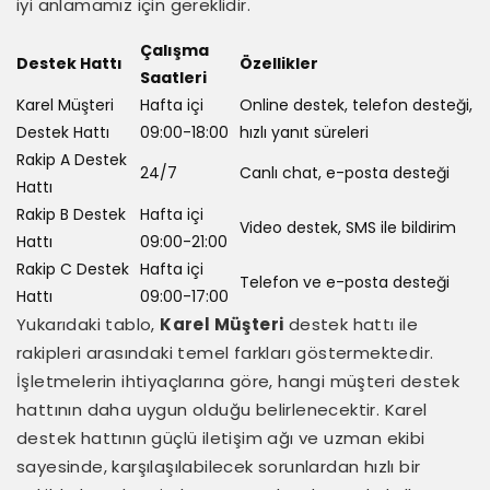
iyi anlamamız için gereklidir.
Çalışma
Destek Hattı
Özellikler
Saatleri
Karel Müşteri
Hafta içi
Online destek, telefon desteği,
Destek Hattı
09:00-18:00
hızlı yanıt süreleri
Rakip A Destek
24/7
Canlı chat, e-posta desteği
Hattı
Rakip B Destek
Hafta içi
Video destek, SMS ile bildirim
Hattı
09:00-21:00
Rakip C Destek
Hafta içi
Telefon ve e-posta desteği
Hattı
09:00-17:00
Yukarıdaki tablo,
Karel Müşteri
destek hattı ile
rakipleri arasındaki temel farkları göstermektedir.
İşletmelerin ihtiyaçlarına göre, hangi müşteri destek
hattının daha uygun olduğu belirlenecektir. Karel
destek hattının güçlü iletişim ağı ve uzman ekibi
sayesinde, karşılaşılabilecek sorunlardan hızlı bir