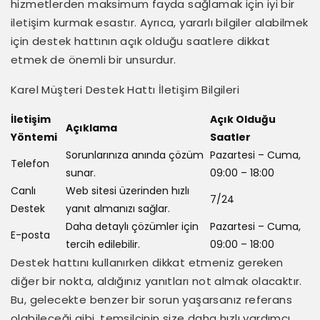
hizmetlerden maksimum fayda sağlamak için iyi bir
iletişim kurmak esastır. Ayrıca, yararlı bilgiler alabilmek
için destek hattının açık olduğu saatlere dikkat
etmek de önemli bir unsurdur.
Karel Müşteri Destek Hattı İletişim Bilgileri
İletişim
Açık Olduğu
Açıklama
Yöntemi
Saatler
Sorunlarınıza anında çözüm
Pazartesi – Cuma,
Telefon
sunar.
09:00 – 18:00
Canlı
Web sitesi üzerinden hızlı
7/24
Destek
yanıt almanızı sağlar.
Daha detaylı çözümler için
Pazartesi – Cuma,
E-posta
tercih edilebilir.
09:00 – 18:00
Destek hattını kullanırken dikkat etmeniz gereken
diğer bir nokta, aldığınız yanıtları not almak olacaktır.
Bu, gelecekte benzer bir sorun yaşarsanız referans
olabileceği gibi, temsilcinin size daha hızlı yardımcı