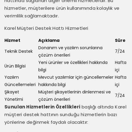
hattında sağlanan diğer önemli hizmetlerdir. Bu
hizmetler, müşterilere ürün kullanımında kolaylık ve
verimlilik sağlamaktadır.
Karel Müşteri Destek Hattı Hizmetleri
Hizmet
Açıklama
Süre
Donanım ve yazılım sorunlarına
Teknik Destek
7/24
çözüm önerileri
Yeni ürünler ve özellikleri hakkında
Hafta
Ürün Bilgisi
bilgi
içi
Yazılım
Mevcut yazılımlar için güncellemeler
Hafta
Güncellemeleri
hakkında bilgi
içi
Şikayet
Müşteri şikayetlerinin dinlenmesi ve
7/24
Yönetimi
çözüm önerileri
Sunulan Hizmetlerin Özellikleri
başlığı altında Karel
müşteri destek hattının sunduğu hizmetlerin bazı
yönlerine değinmek faydalı olacaktır: