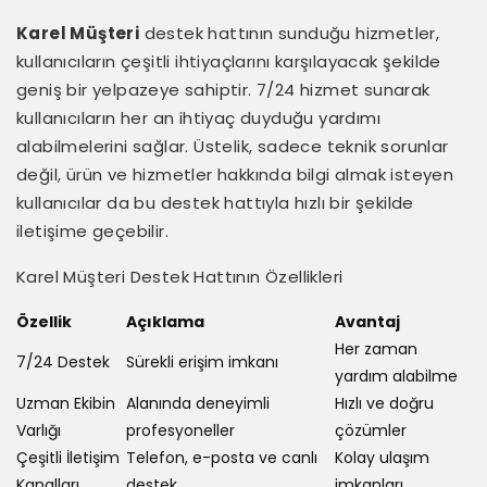
Karel Müşteri
destek hattının sunduğu hizmetler,
kullanıcıların çeşitli ihtiyaçlarını karşılayacak şekilde
geniş bir yelpazeye sahiptir. 7/24 hizmet sunarak
kullanıcıların her an ihtiyaç duyduğu yardımı
alabilmelerini sağlar. Üstelik, sadece teknik sorunlar
değil, ürün ve hizmetler hakkında bilgi almak isteyen
kullanıcılar da bu destek hattıyla hızlı bir şekilde
iletişime geçebilir.
Karel Müşteri Destek Hattının Özellikleri
Özellik
Açıklama
Avantaj
Her zaman
7/24 Destek
Sürekli erişim imkanı
yardım alabilme
Uzman Ekibin
Alanında deneyimli
Hızlı ve doğru
Varlığı
profesyoneller
çözümler
Çeşitli İletişim
Telefon, e-posta ve canlı
Kolay ulaşım
Kanalları
destek
imkanları