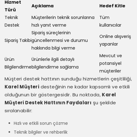
Hizmet
Açıklama
Hedef Kitle
Türü
Teknik
Müşterilerin teknik sorunlarına
Tüm
Destek
hızlı yanıt verme
kullanıcılar
Sipariş süreçlerinin
Online alışveriş
Sipariş Takibi
güncellenmesi ve durumu
yapanlar
hakkında bilgi verme
Mevcut ve
Ürün
Ürünlerle ilgili detaylı
potansiyel
Bilgilendirme
bilgilendirme sağlama
müşteriler
Müşteri destek hattının sunduğu hizmetlerin çeşitliliği,
Karel Müşteri
desteğinin ne kadar kapsamlı ve etkili
olduğunun bir göstergesidir. Bu noktada,
Karel
Müşteri Destek Hattının Faydaları
şu şekilde
sıralanabilir:
Hızlı ve etkili sorun çözme
Teknik bilgiler ve rehberlik