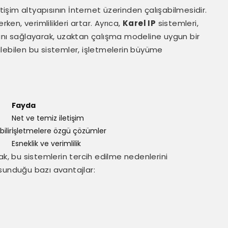
etişim altyapısının İnternet üzerinden çalışabilmesidir.
ken, verimlilikleri artar. Ayrıca,
Karel IP
sistemleri,
larını sağlayarak, uzaktan çalışma modeline uygun bir
irilebilen bu sistemler, işletmelerin büyüme
Fayda
Net ve temiz iletişim
ilir
İşletmelere özgü çözümler
Esneklik ve verimlilik
ak, bu sistemlerin tercih edilme nedenlerini
sunduğu bazı avantajlar: