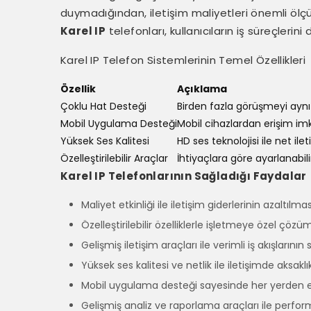
duymadığından, iletişim maliyetleri önemli ölçüde 
Karel IP
telefonları, kullanıcıların iş süreçleri
Karel IP Telefon Sistemlerinin Temel Özellikleri
Özellik
Açıklama
Çoklu Hat Desteği
Birden fazla görüşmeyi ayn
Mobil Uygulama Desteği
Mobil cihazlardan erişim im
Yüksek Ses Kalitesi
HD ses teknolojisi ile net ile
Özelleştirilebilir Araçlar
İhtiyaçlara göre ayarlanabilir
Karel IP Telefonlarının Sağladığı Faydalar
Maliyet etkinliği ile iletişim giderlerinin azaltılmas
Özelleştirilebilir özelliklerle işletmeye özel çöz
Gelişmiş iletişim araçları ile verimli iş akışlarını
Yüksek ses kalitesi ve netlik ile iletişimde aksakl
Mobil uygulama desteği sayesinde her yerden e
Gelişmiş analiz ve raporlama araçları ile perf