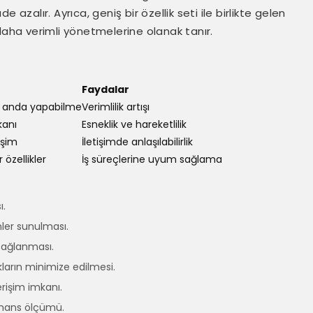
azalır. Ayrıca, geniş bir özellik seti ile birlikte gelen
ni daha verimli yönetmelerine olanak tanır.
Faydalar
ı anda yapabilme
Verimlilik artışı
kanı
Esneklik ve hareketlilik
tişim
İletişimde anlaşılabilirlik
 özellikler
İş süreçlerine uyum sağlama
ı.
ümler sunulması.
n sağlanması.
ıkların minimize edilmesi.
rişim imkanı.
ormans ölçümü.