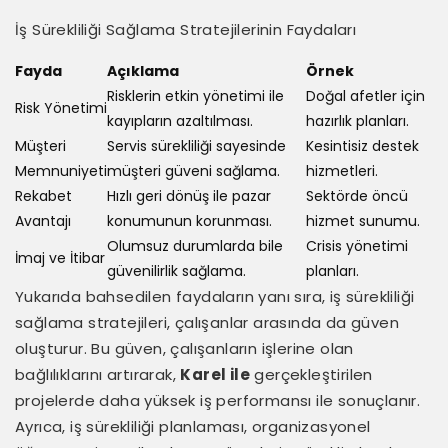
İş Sürekliliği Sağlama Stratejilerinin Faydaları
Fayda
Açıklama
Örnek
Risklerin etkin yönetimi ile
Doğal afetler için
Risk Yönetimi
kayıpların azaltılması.
hazırlık planları.
Müşteri
Servis sürekliliği sayesinde
Kesintisiz destek
Memnuniyeti
müşteri güveni sağlama.
hizmetleri.
Rekabet
Hızlı geri dönüş ile pazar
Sektörde öncü
Avantajı
konumunun korunması.
hizmet sunumu.
Olumsuz durumlarda bile
Crisis yönetimi
İmaj ve İtibar
güvenilirlik sağlama.
planları.
Yukarıda bahsedilen faydaların yanı sıra, iş sürekliliği
sağlama stratejileri, çalışanlar arasında da güven
oluşturur. Bu güven, çalışanların işlerine olan
bağlılıklarını artırarak,
Karel ile
gerçekleştirilen
projelerde daha yüksek iş performansı ile sonuçlanır.
Ayrıca, iş sürekliliği planlaması, organizasyonel