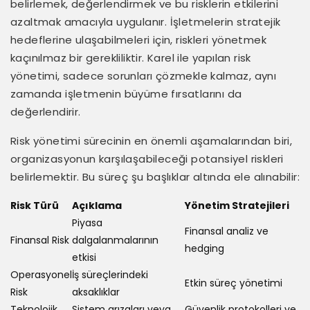
belirlemek, değerlendirmek ve bu risklerin etkilerini
azaltmak amacıyla uygulanır. İşletmelerin stratejik
hedeflerine ulaşabilmeleri için, riskleri yönetmek
kaçınılmaz bir gerekliliktir. Karel ile yapılan risk
yönetimi, sadece sorunları çözmekle kalmaz, aynı
zamanda işletmenin büyüme fırsatlarını da
değerlendirir.
Risk yönetimi sürecinin en önemli aşamalarından biri,
organizasyonun karşılaşabileceği potansiyel riskleri
belirlemektir. Bu süreç şu başlıklar altında ele alınabilir:
Risk Türü
Açıklama
Yönetim Stratejileri
Piyasa
Finansal analiz ve
Finansal Risk
dalgalanmalarının
hedging
etkisi
Operasyonel
İş süreçlerindeki
Etkin süreç yönetimi
Risk
aksaklıklar
Teknolojik
Sistem arızaları veya
Güvenlik protokolleri ve