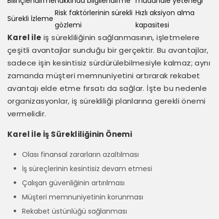
Bilinçlendirme
hakkında bilgilendirme
müdahale yeteneği
Risk faktörlerinin sürekli
Hızlı aksiyon alma
Sürekli İzleme
gözlemi
kapasitesi
Karel ile
iş sürekliliğinin sağlanmasının, işletmelere
çeşitli avantajlar sunduğu bir gerçektir. Bu avantajlar,
sadece işin kesintisiz sürdürülebilmesiyle kalmaz; aynı
zamanda müşteri memnuniyetini artırarak rekabet
avantajı elde etme fırsatı da sağlar. İşte bu nedenle
organizasyonlar, iş sürekliliği planlarına gerekli önemi
vermelidir.
Karel İle İş Sürekliliğinin Önemi
Olası finansal zararların azaltılması
İş süreçlerinin kesintisiz devam etmesi
Çalışan güvenliğinin artırılması
Müşteri memnuniyetinin korunması
Rekabet üstünlüğü sağlanması