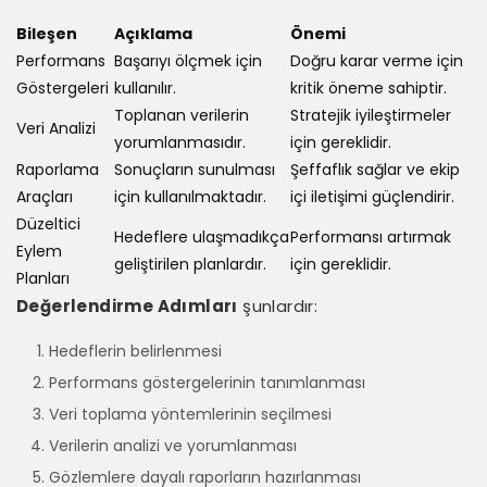
Bileşen
Açıklama
Önemi
Performans
Başarıyı ölçmek için
Doğru karar verme için
Göstergeleri
kullanılır.
kritik öneme sahiptir.
Toplanan verilerin
Stratejik iyileştirmeler
Veri Analizi
yorumlanmasıdır.
için gereklidir.
Raporlama
Sonuçların sunulması
Şeffaflık sağlar ve ekip
Araçları
için kullanılmaktadır.
içi iletişimi güçlendirir.
Düzeltici
Hedeflere ulaşmadıkça
Performansı artırmak
Eylem
geliştirilen planlardır.
için gereklidir.
Planları
Değerlendirme Adımları
şunlardır:
Hedeflerin belirlenmesi
Performans göstergelerinin tanımlanması
Veri toplama yöntemlerinin seçilmesi
Verilerin analizi ve yorumlanması
Gözlemlere dayalı raporların hazırlanması