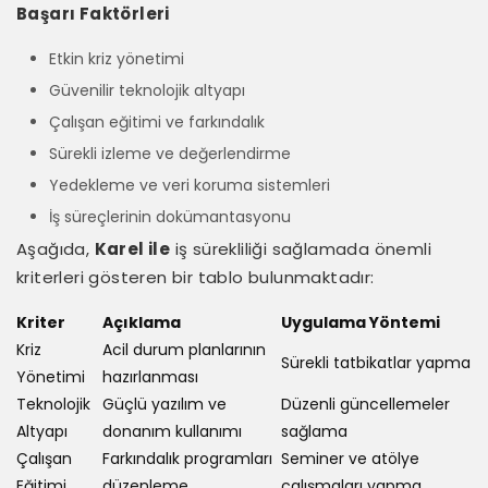
Başarı Faktörleri
Etkin kriz yönetimi
Güvenilir teknolojik altyapı
Çalışan eğitimi ve farkındalık
Sürekli izleme ve değerlendirme
Yedekleme ve veri koruma sistemleri
İş süreçlerinin dokümantasyonu
Aşağıda,
Karel ile
iş sürekliliği sağlamada önemli
kriterleri gösteren bir tablo bulunmaktadır:
Kriter
Açıklama
Uygulama Yöntemi
Kriz
Acil durum planlarının
Sürekli tatbikatlar yapma
Yönetimi
hazırlanması
Teknolojik
Güçlü yazılım ve
Düzenli güncellemeler
Altyapı
donanım kullanımı
sağlama
Çalışan
Farkındalık programları
Seminer ve atölye
Eğitimi
düzenleme
çalışmaları yapma