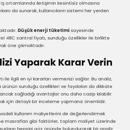
un iş ortamlarında iletişimin kesintisiz olmasına
mkanı da sunarak, kullanıcıların sistemi her yerden
maktadır.
Düşük enerji tüketimi
sayesinde
el 48C santral fiyatı, sunduğu özellikler ile birlikte
arak öne çıkmaktadır.
izi Yaparak Karar Verin
ile ilgili en iyi kararları vermenizi sağlar. Bu analiz,
 ürünün sunduğu özellikleri ve faydaları da dikkate
, ancak sağladığı avantajlar onu daha cazip kılabilir.
k için detaylı bir inceleme yapmanız önemlidir.
un vadeli kullanım maliyetlerini de değerlendirmek
tme masrafları gibi faktörler, toplam maliyet üzerinde
unsurların hepsini göz önünde bulundurarak bir analiz