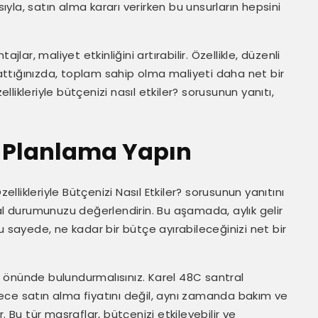
sıyla, satın alma kararı verirken bu unsurların hepsini
lar, maliyet etkinliğini artırabilir. Özellikle, düzenli
ttığınızda, toplam sahip olma maliyeti daha net bir
ellikleriyle bütçenizi nasıl etkiler? sorusunun yanıtı,
ve Planlama Yapın
ellikleriyle Bütçenizi Nasıl Etkiler? sorusunun yanıtını
al durumunuzu değerlendirin. Bu aşamada, aylık gelir
u sayede, ne kadar bir bütçe ayırabileceğinizi net bir
önünde bulundurmalısınız. Karel 48C santral
ece satın alma fiyatını değil, aynı zamanda bakım ve
. Bu tür masraflar, bütçenizi etkileyebilir ve