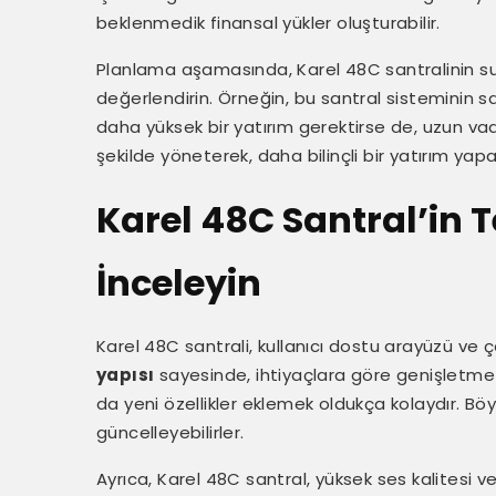
beklenmedik finansal yükler oluşturabilir.
Planlama aşamasında, Karel 48C santralinin sun
değerlendirin. Örneğin, bu santral sisteminin s
daha yüksek bir yatırım gerektirse de, uzun vad
şekilde yöneterek, daha bilinçli bir yatırım yapab
Karel 48C Santral’in T
İnceleyin
Karel 48C santrali, kullanıcı dostu arayüzü ve çe
yapısı
sayesinde, ihtiyaçlara göre genişletme
da yeni özellikler eklemek oldukça kolaydır. Bö
güncelleyebilirler.
Ayrıca, Karel 48C santral, yüksek ses kalitesi ve