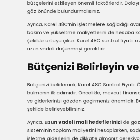
bütçelerini etkileyen önemli faktörlerdir. Dolayı
göz önünde bulundurmalısınız.
Ayrıca, Karel 48C’nin işletmelere sağladığı avantaj
bakım ve yükseltme maliyetlerini de hesaba ka
şekilde ortaya çıkar. Karel 48C santral fiyatı: öz
uzun vadeli düşünmeyi gerektirir.
Bütçenizi Belirleyin 
Bütçenizi belirlemek, Karel 48C Santral Fiyatı: Öz
bulmanın ilk adımıdır. Öncelikle, mevcut finans
ve giderlerinizi gözden geçirmeniz önemlidir. B
şekilde belirleyebilirsiniz.
Ayrıca,
uzun vadeli mali hedeflerinizi
de göz 
sisteminin toplam maliyetini hesaplarken, sad
işletme giderlerini de dikkate almanız gerekiyor