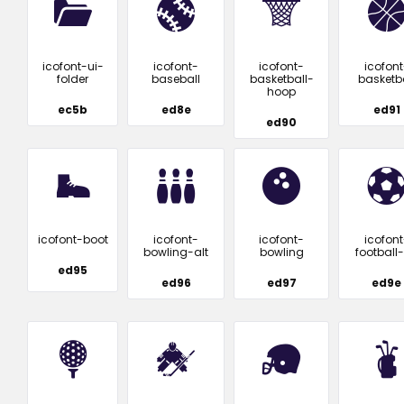
icofont-ui-
icofont-
icofont-
icofont
folder
baseball
basketball-
basketba
hoop
ec5b
ed8e
ed91
ed90
icofont-boot
icofont-
icofont-
icofont
bowling-alt
bowling
football-
ed95
ed96
ed97
ed9e