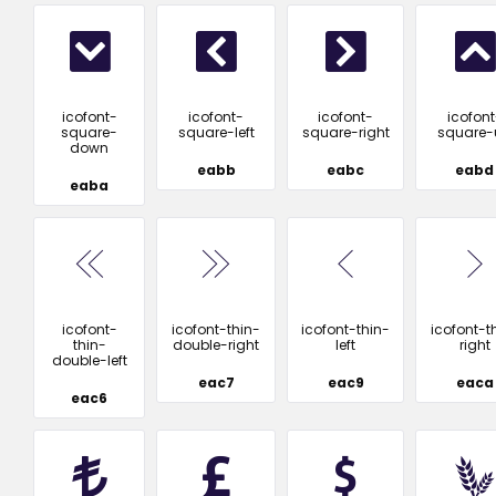
icofont-
icofont-
icofont-
icofont
square-
square-left
square-right
square-
down
eabb
eabc
eabd
eaba
icofont-
icofont-thin-
icofont-thin-
icofont-t
thin-
double-right
left
right
double-left
eac7
eac9
eaca
eac6