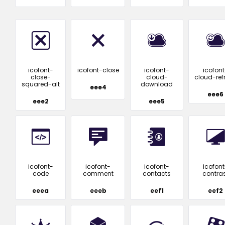
icofont-
icofont-close
icofont-
icofont
close-
cloud-
cloud-ref
squared-alt
download
eee4
eee6
eee2
eee5
icofont-
icofont-
icofont-
icofont
code
comment
contacts
contras
eeea
eeeb
eef1
eef2