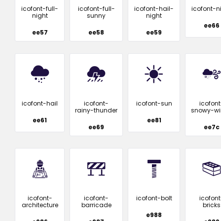
icofont-full-
icofont-full-
icofont-hail-
icofont-n
night
sunny
night
ee66
ee57
ee58
ee59
icofont-hail
icofont-
icofont-sun
icofont
rainy-thunder
snowy-wi
ee61
ee81
ee69
ee7c
icofont-
icofont-
icofont-bolt
icofont
architecture
barricade
bricks
e988