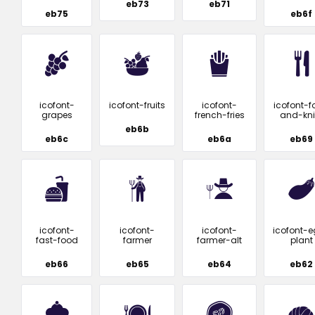
eb73
eb71
eb75
eb6f
icofont-
icofont-fruits
icofont-
icofont-f
grapes
french-fries
and-kni
eb6b
eb6c
eb6a
eb69
icofont-
icofont-
icofont-
icofont-
fast-food
farmer
farmer-alt
plant
eb66
eb65
eb64
eb62