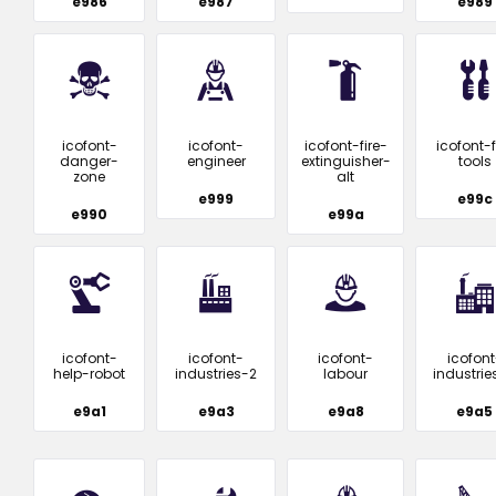
e986
e987
e989
icofont-
icofont-
icofont-fire-
icofont-f
danger-
engineer
extinguisher-
tools
zone
alt
e999
e99c
e990
e99a
icofont-
icofont-
icofont-
icofont
help-robot
industries-2
labour
industrie
e9a1
e9a3
e9a8
e9a5