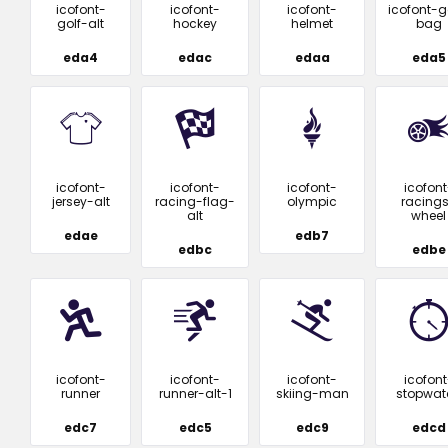
icofont-
icofont-
icofont-
icofont-g
golf-alt
hockey
helmet
bag
eda4
edac
edaa
eda5
icofont-
icofont-
icofont-
icofont
jersey-alt
racing-flag-
olympic
racing
alt
wheel
edae
edb7
edbc
edbe
icofont-
icofont-
icofont-
icofont
runner
runner-alt-1
skiing-man
stopwat
edc7
edc5
edc9
edcd