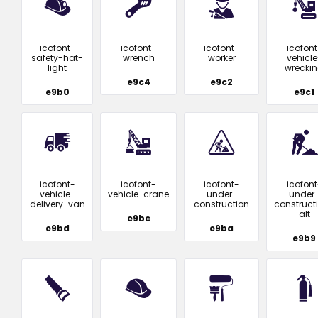
icofont-
icofont-
icofont-
icofont
safety-hat-
wrench
worker
vehicle
light
wrecki
e9c4
e9c2
e9b0
e9c1
icofont-
icofont-
icofont-
icofont
vehicle-
vehicle-crane
under-
under
delivery-van
construction
construct
alt
e9bc
e9bd
e9ba
e9b9