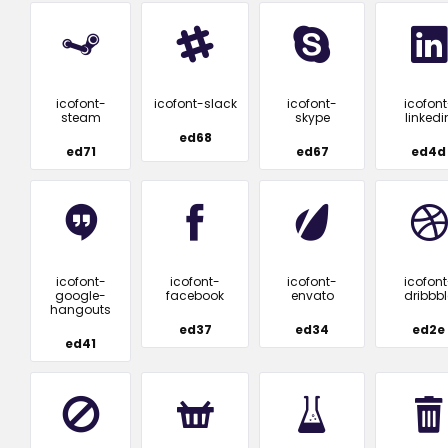
icofont-
icofont-slack
icofont-
icofont
steam
skype
linkedi
ed68
ed71
ed67
ed4d
icofont-
icofont-
icofont-
icofont
google-
facebook
envato
dribbbl
hangouts
ed37
ed34
ed2e
ed41