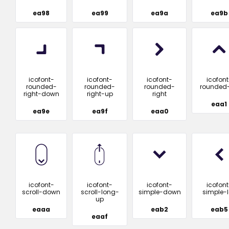
ea98
ea99
ea9a
ea9b
icofont-
icofont-
icofont-
icofont
rounded-
rounded-
rounded-
rounded
right-down
right-up
right
eaa1
ea9e
ea9f
eaa0
icofont-
icofont-
icofont-
icofont
scroll-down
scroll-long-
simple-down
simple-l
up
eaaa
eab2
eab5
eaaf