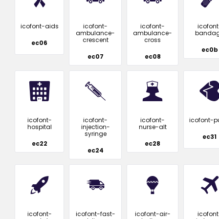
icofont-aids
icofont-
icofont-
icofont
ambulance-
ambulance-
banda
crescent
cross
ec06
ec0b
ec07
ec08
icofont-
icofont-
icofont-
icofont-p
hospital
injection-
nurse-alt
syringe
ec31
ec22
ec28
ec24
icofont-
icofont-fast-
icofont-air-
icofont