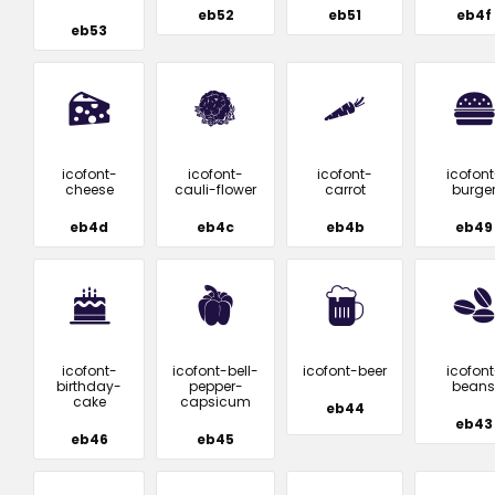
eb52
eb51
eb4f
eb53
icofont-
icofont-
icofont-
icofont
cheese
cauli-flower
carrot
burge
eb4d
eb4c
eb4b
eb49
icofont-
icofont-bell-
icofont-beer
icofont
birthday-
pepper-
beans
cake
capsicum
eb44
eb43
eb46
eb45