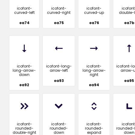
icofont-
icofont-
icofont-
icofont
curved-left
curved-right
curved-up
double-l
ea74
ea75
ea76
ea7b
icofont-
icofont-long-
icofont-
icofont-l
long-arrow-
arrow-left
long-arrow-
arrow-
down
right
ea93
ea95
ea92
ea94
icofont-
icofont-
icofont-
icofont
rounded-
rounded-
rounded-
rounded-l
double-right
down
expand
down