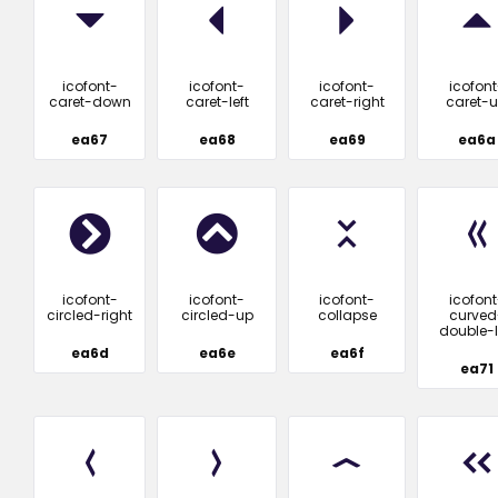
icofont-
icofont-
icofont-
icofont
caret-down
caret-left
caret-right
caret-
ea67
ea68
ea69
ea6a
icofont-
icofont-
icofont-
icofont
circled-right
circled-up
collapse
curved
double-l
ea6d
ea6e
ea6f
ea71