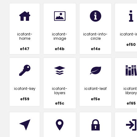
icofont-
icofont-
icofont-info-
icofont-i
home
image
circle
ef50
ef47
ef4b
ef4e
icofont-key
icofont-
icofont-leaf
icofont
layers
library
ef59
ef5e
ef5c
ef65