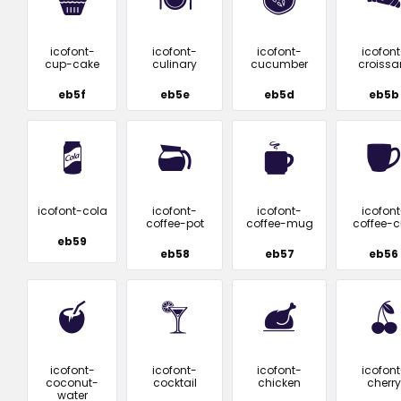
icofont-
icofont-
icofont-
icofont
cup-cake
culinary
cucumber
croissa
eb5f
eb5e
eb5d
eb5b
icofont-cola
icofont-
icofont-
icofont
coffee-pot
coffee-mug
coffee-
eb59
eb58
eb57
eb56
icofont-
icofont-
icofont-
icofont
coconut-
cocktail
chicken
cherry
water