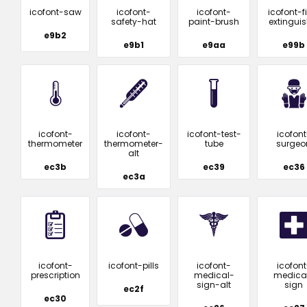
icofont-saw
icofont-
icofont-
icofont-f
safety-hat
paint-brush
extinguis
e9b2
e9b1
e9aa
e99b
icofont-
icofont-
icofont-test-
icofont
thermometer
thermometer-
tube
surgeo
alt
ec3b
ec39
ec36
ec3a
icofont-
icofont-pills
icofont-
icofont
prescription
medical-
medica
sign-alt
sign
ec2f
ec30