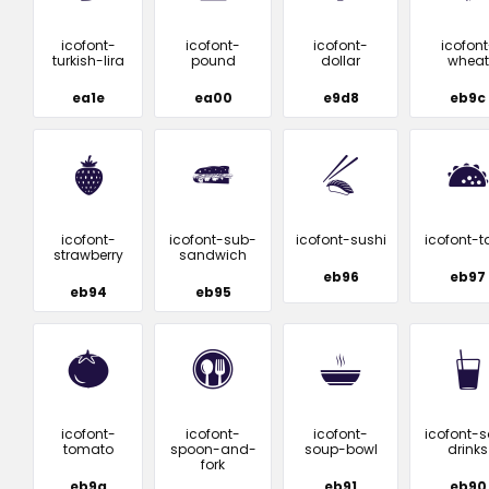
icofont-
icofont-
icofont-
icofont
turkish-lira
pound
dollar
wheat
ea1e
ea00
e9d8
eb9c
icofont-
icofont-sub-
icofont-sushi
icofont-
strawberry
sandwich
eb96
eb97
eb94
eb95
icofont-
icofont-
icofont-
icofont-s
tomato
spoon-and-
soup-bowl
drinks
fork
eb9a
eb91
eb90