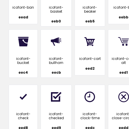
icofont-ban
icofont-
icofont-
icofont-
basket
beaker
eead
eebb
eeb0
eeb5
icofont-
icofont-
icofont-cart
icofont-c
bucket
bullhorn
alt
eed2
eec4
eecb
eed1
icofont-
icofont-
icofont-
icofont
check
checked
clock-time
close-cir
eed8
eed9
eedc
eedd