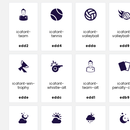
icofont-
icofont-
icofont-
icofont
team
tennis
volleyball
volleyball-
edd2
edd4
edda
edd9
icofont-win-
icofont-
icofont-
icofont
trophy
whistle-alt
team-alt
penalty-
edde
eddc
edd1
edb9