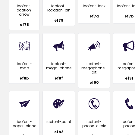
icofont-
icofont-
icofont-lock
icofont-l
location-
location-pin
arrow
ef7a
ef7b
ef79
ef78
icofont-
icofont-
icofont-
icofont
map
mega-phone
megaphone-
megaph
alt
ef8b
ef8f
ef91
ef90
icofont-
icofont-paint
icofont-
icofont
paper-plane
phone-circle
phone
efb3