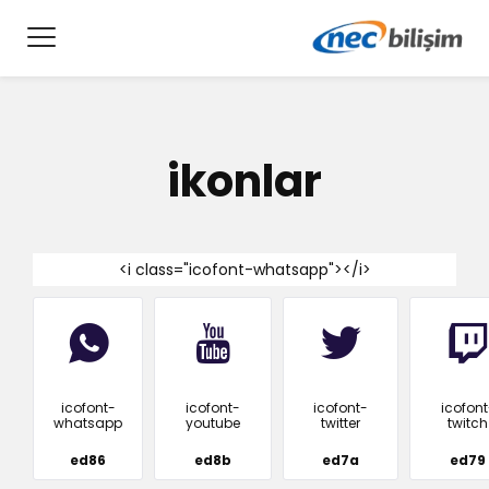
ikonlar
<i class="icofont-whatsapp"></i>
icofont-
icofont-
icofont-
icofont
whatsapp
youtube
twitter
twitch
ed86
ed8b
ed7a
ed79