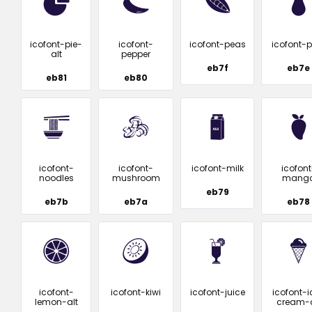
icofont-pie-
icofont-
icofont-peas
icofont-p
alt
pepper
eb7f
eb7e
eb81
eb80
icofont-
icofont-
icofont-milk
icofont
noodles
mushroom
mang
eb79
eb7b
eb7a
eb78
icofont-
icofont-kiwi
icofont-juice
icofont-i
lemon-alt
cream-a