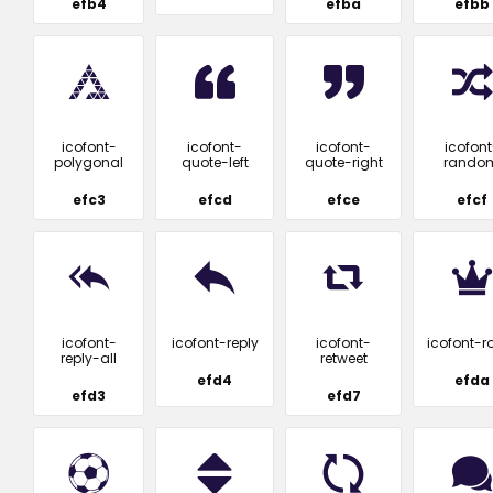
efb4
efba
efbb
icofont-
icofont-
icofont-
icofont
polygonal
quote-left
quote-right
rando
efc3
efcd
efce
efcf
icofont-
icofont-reply
icofont-
icofont-r
reply-all
retweet
efd4
efda
efd3
efd7