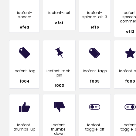
icofont-
icofont-sort
icofont-
icofont
soccer
spinner-alt-3
speech
commen
efef
efed
eff6
eff2
icofont-tag
icofont-tack-
icofont-tags
icofont-s
pin
f004
f005
f000
f003
icofont-
icofont-
icofont-
icofont
thumbs-up
thumbs-
toggle-off
toggle-
down