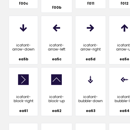
f00c
f011
f012
f00b
icofont-
icofont-
icofont-
icofont
arrow-down
arrow-left
arrow-right
arrow-
ea5b
ea5c
ea5d
ea5e
icofont-
icofont-
icofont-
icofont
block-right
block-up
bubble-down
bubble-l
ea61
ea62
ea63
ea64