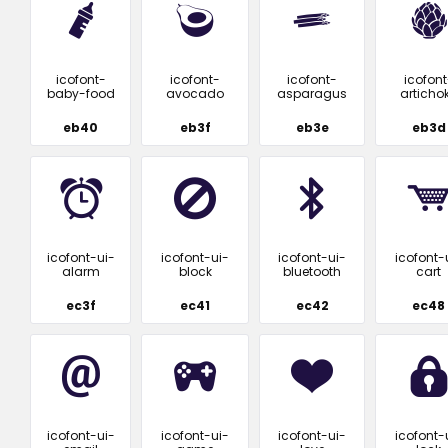
icofont-
icofont-
icofont-
icofont
baby-food
avocado
asparagus
articho
eb40
eb3f
eb3e
eb3d
icofont-ui-
icofont-ui-
icofont-ui-
icofont-
alarm
block
bluetooth
cart
ec3f
ec41
ec42
ec48
icofont-ui-
icofont-ui-
icofont-ui-
icofont-