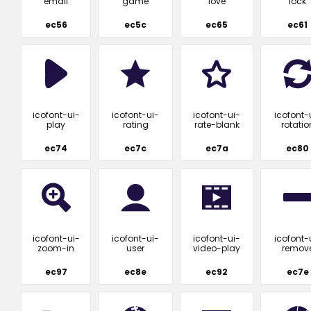
email
game
love
lock
ec56
ec5c
ec65
ec61
icofont-ui-
icofont-ui-
icofont-ui-
icofont-
play
rating
rate-blank
rotatio
ec74
ec7c
ec7a
ec80
icofont-ui-
icofont-ui-
icofont-ui-
icofont-
zoom-in
user
video-play
remov
ec97
ec8e
ec92
ec7e