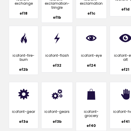
exchange
exclamation-
exclamation
tringle
ef1d
ef18
ef1c
ef1b
icofont-fire-
icofont-flash
icofont-eye
icofont-e
burn
alt
ef32
ef24
ef2b
ef21
icofont-gear
icofont-gears
icofont-
icofont-
grocery
ef3a
ef3b
ef41
ef40