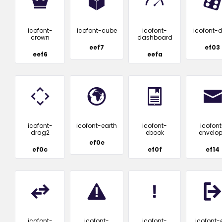
icofont-
icofont-cube
icofont-
icofont-d
crown
dashboard
eef7
ef03
eef6
eefa
icofont-
icofont-earth
icofont-
icofont
drag2
ebook
envelo
ef0e
ef0c
ef0f
ef14
icofont-
icofont-
icofont-
icofont-e