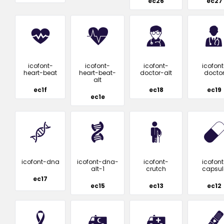
ec26
ec27
icofont-
icofont-
icofont-
icofont
heart-beat
heart-beat-
doctor-alt
docto
alt
ec1f
ec18
ec19
ec1e
icofont-dna
icofont-dna-
icofont-
icofont
alt-1
crutch
capsul
ec17
ec15
ec13
ec12