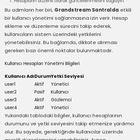
Hesapların düzenli olarak güncellenmesini sağlayın.
Bu adımların her biri,
Grandstream Santralda
etkili
bir kullanıcı yönetimi sağlanmasına izin verir. Hesap
ekleme ve düzenleme sürecini takip ederek,
kullanıcıların sistem üzerindeki yetkilerini
yönetebilirsiniz. Bu bağlamda, dikkate alınması
gereken bazı önemli noktalar bulunmaktadır.
Kullanıcı Hesapları Yönetimi Bilgileri
Kullanıcı Adı
Durum
Yetki Seviyesi
user1
Aktif
Yönetici
user2
Pasif
Kullanıcı
user3
Aktif
Gözlemci
user4
Aktif
Yönetici
Yukarıdaki tablodaki bilgiler, kullanıcı hesaplarının
durumunu ve yetki seviyesini takip etmenize yardımcı
olur. Bu sayede, gerektiğinde kullanıcılar üzerinde
gerekli düzenlemeleri yapabilirsiniz. Ayrıca,