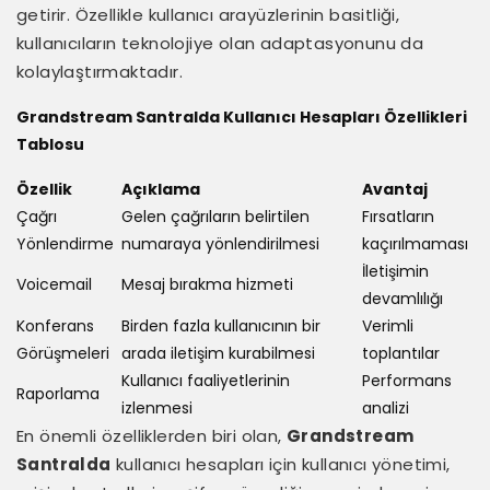
getirir. Özellikle kullanıcı arayüzlerinin basitliği,
kullanıcıların teknolojiye olan adaptasyonunu da
kolaylaştırmaktadır.
Grandstream Santralda Kullanıcı Hesapları Özellikleri
Tablosu
Özellik
Açıklama
Avantaj
Çağrı
Gelen çağrıların belirtilen
Fırsatların
Yönlendirme
numaraya yönlendirilmesi
kaçırılmaması
İletişimin
Voicemail
Mesaj bırakma hizmeti
devamlılığı
Konferans
Birden fazla kullanıcının bir
Verimli
Görüşmeleri
arada iletişim kurabilmesi
toplantılar
Kullanıcı faaliyetlerinin
Performans
Raporlama
izlenmesi
analizi
En önemli özelliklerden biri olan,
Grandstream
Santralda
kullanıcı hesapları için kullanıcı yönetimi,