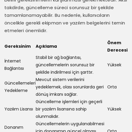
takdirde, güncelleme süreci sorunsuz bir şekilde
tamamlanamayabilir. Bu nedenle, kullanıcıların
öncelikle gerekli ekipman ve yazılım belgelerini temin
etmeleri önemlidir.
Önem
Gereksinim
Açıklama
Derecesi
Stabil bir ağ bağlantısı,
İnternet
güncellemelerin sorunsuz bir
Yüksek
Bağlantısı
şekilde indirilmesi için şarttır.
Mevcut sistem verilerini
Güncellemeleri
yedeklemek, olası sorunlarda geri
Orta
Yedekleme
dönüş imkanı sağlar.
Güncelleme işlemleri için geçerli
Yazılım Lisansı
bir yazılım lisansına sahip
Yüksek
olunmalıdır.
Güncellemelerin uygulanabilmesi
Donanım
için donanımın güncel olması
Orta