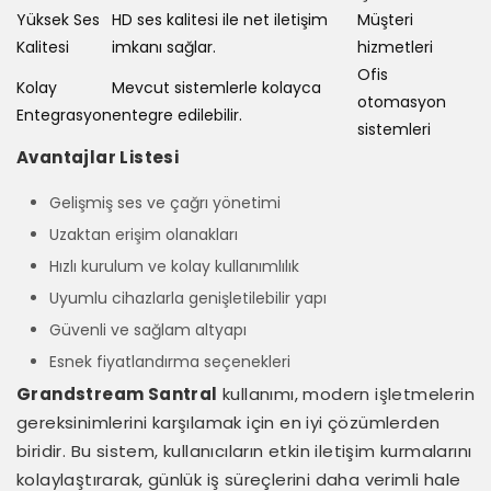
Yüksek Ses
HD ses kalitesi ile net iletişim
Müşteri
Kalitesi
imkanı sağlar.
hizmetleri
Ofis
Kolay
Mevcut sistemlerle kolayca
otomasyon
Entegrasyon
entegre edilebilir.
sistemleri
Avantajlar Listesi
Gelişmiş ses ve çağrı yönetimi
Uzaktan erişim olanakları
Hızlı kurulum ve kolay kullanımlılık
Uyumlu cihazlarla genişletilebilir yapı
Güvenli ve sağlam altyapı
Esnek fiyatlandırma seçenekleri
Grandstream Santral
kullanımı, modern işletmelerin
gereksinimlerini karşılamak için en iyi çözümlerden
biridir. Bu sistem, kullanıcıların etkin iletişim kurmalarını
kolaylaştırarak, günlük iş süreçlerini daha verimli hale