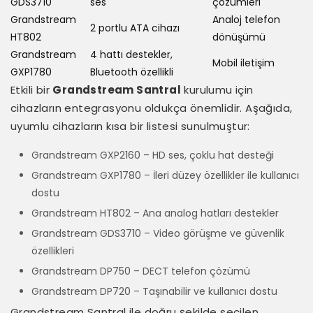
GDS3710
ses
çözümleri
Grandstream
Analoj telefon
2 portlu ATA cihazı
HT802
dönüşümü
Grandstream
4 hattı destekler,
Mobil iletişim
GXP1780
Bluetooth özellikli
Etkili bir
Grandstream Santral
kurulumu için
cihazların entegrasyonu oldukça önemlidir. Aşağıda,
uyumlu cihazların kısa bir listesi sunulmuştur:
Grandstream GXP2160 – HD ses, çoklu hat desteği
Grandstream GXP1780 – İleri düzey özellikler ile kullanıcı
dostu
Grandstream HT802 – Ana analog hatları destekler
Grandstream GDS3710 – Video görüşme ve güvenlik
özellikleri
Grandstream DP750 – DECT telefon çözümü
Grandstream DP720 – Taşınabilir ve kullanıcı dostu
Grandstream Santral ile doğru şekilde seçilen