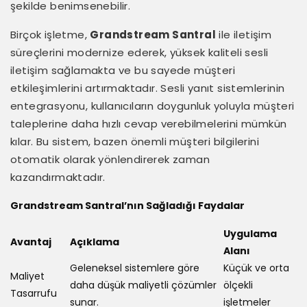
şekilde benimsenebilir.
Birçok işletme,
Grandstream Santral
ile iletişim
süreçlerini modernize ederek, yüksek kaliteli sesli
iletişim sağlamakta ve bu sayede müşteri
etkileşimlerini artırmaktadır. Sesli yanıt sistemlerinin
entegrasyonu, kullanıcıların doygunluk yoluyla müşteri
taleplerine daha hızlı cevap verebilmelerini mümkün
kılar. Bu sistem, bazen önemli müşteri bilgilerini
otomatik olarak yönlendirerek zaman
kazandırmaktadır.
Grandstream Santral’nın Sağladığı Faydalar
Uygulama
Avantaj
Açıklama
Alanı
Geleneksel sistemlere göre
Küçük ve orta
Maliyet
daha düşük maliyetli çözümler
ölçekli
Tasarrufu
sunar.
işletmeler