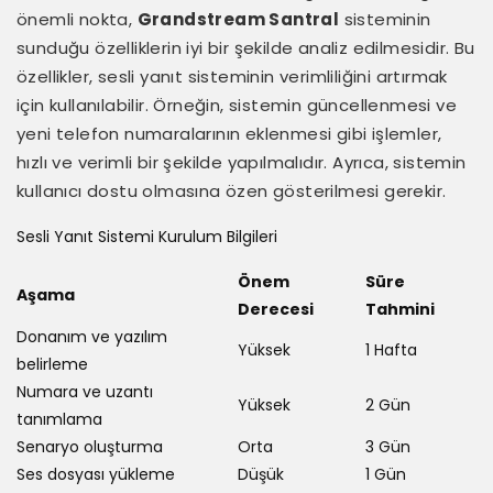
önemli nokta,
Grandstream Santral
sisteminin
sunduğu özelliklerin iyi bir şekilde analiz edilmesidir. Bu
özellikler, sesli yanıt sisteminin verimliliğini artırmak
için kullanılabilir. Örneğin, sistemin güncellenmesi ve
yeni telefon numaralarının eklenmesi gibi işlemler,
hızlı ve verimli bir şekilde yapılmalıdır. Ayrıca, sistemin
kullanıcı dostu olmasına özen gösterilmesi gerekir.
Sesli Yanıt Sistemi Kurulum Bilgileri
Önem
Süre
Aşama
Derecesi
Tahmini
Donanım ve yazılım
Yüksek
1 Hafta
belirleme
Numara ve uzantı
Yüksek
2 Gün
tanımlama
Senaryo oluşturma
Orta
3 Gün
Ses dosyası yükleme
Düşük
1 Gün