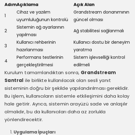
Adım
Açıklama
Açık Alan
Cihaz ve yazılım
Grandstream donanımının
1
uyumluluğunun kontrolü
güncel olması
Sistemin ağ ayarlarının
2
Ağ stabilitesi sağlanmalı
yapılması
Kullanıcı rehberinin
Kullanıcı dostu bir deneyim
3
hazırlanması
yaratma
Performans testlerinin
Sistem işlevselliği kontrol
4
gerçekleştirilmesi
edilmeli
Kurulum tamamlandıktan sonra,
Grandstream
Santral
ile birlikte kullanılacak olan sesli yanıt
sisteminin doğru bir şekilde yapılandırılması gereklidir.
Bu işlem, kullanıcıların sistemle etkileşimini daha kolay
hale getirir. Ayrıca, sistemin arayüzü sade ve anlaşılır
olmalıdır, bu da kullanıcıları daha az zorlukla
yönlendirecektir.
Uygulama İpuçları