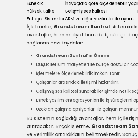
Esneklik
İhtiyaçlara göre ölçeklenebilir yapı
Yüksek Kalite
Gelişmiş ses kalitesi
Entegre Sistemler
CRM ve diğer yazılımlar ile uyum
İşletmeler,
Grandstream Santral
sistemini ku
avantajlar, hem maliyet hem de iş süreçleri açı
sağlanan bazı faydalar:
Grandstream Santral’in Önemi
Düşük iletişim maliyetleri ile bütçe dostu bir ç
İşletmelere ölçeklenebilirlik imkanı tanır.
Çalışanlar arasındaki iletişimi hızlandırır.
Gelişmiş ses kalitesi sunarak iletişimde netlik sağ
Esnek yazılım entegrasyonları ile iş süreçlerini o
Uzaktan çalışma opsiyonları ile çalışan memnuniy
Bu sistemin sağladığı avantajlar, hem İç ilet
artıracaktır. Birçok işletme,
Grandstream San
ve verimlilik arttırdıklarını belirtmektedir. Sonu