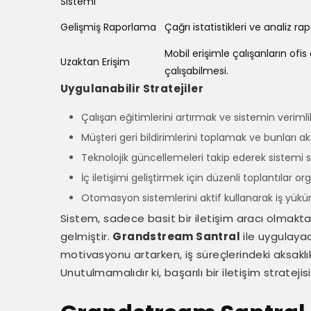
Sistemi
Gelişmiş Raporlama
Çağrı istatistikleri ve analiz rap
Mobil erişimle çalışanların ofis
Uzaktan Erişim
çalışabilmesi.
Uygulanabilir Stratejiler
Çalışan eğitimlerini artırmak ve sistemin verimlili
Müşteri geri bildirimlerini toplamak ve bunları a
Teknolojik güncellemeleri takip ederek sistemi 
İç iletişimi geliştirmek için düzenli toplantılar o
Otomasyon sistemlerini aktif kullanarak iş yük
Sistem, sadece basit bir iletişim aracı olmaktan ö
gelmiştir.
Grandstream Santral
ile uygulayac
motivasyonu artarken, iş süreçlerindeki aksaklık
Unutulmamalıdır ki, başarılı bir iletişim strateji