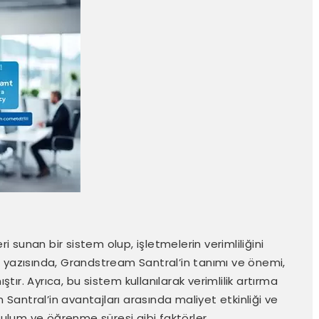
sunan bir sistem olup, işletmelerin verimliliğini
g yazısında, Grandstream Santral’in tanımı ve önemi,
ştır. Ayrıca, bu sistem kullanılarak verimlilik artırma
antral’in avantajları arasında maliyet etkinliği ve
urulum ve öğrenme süresi gibi faktörler