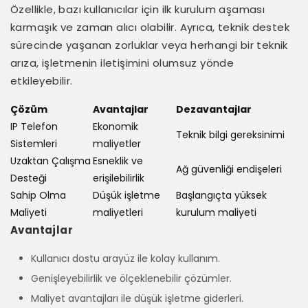
Özellikle, bazı kullanıcılar için ilk kurulum aşaması
karmaşık ve zaman alıcı olabilir. Ayrıca, teknik destek
sürecinde yaşanan zorluklar veya herhangi bir teknik
arıza, işletmenin iletişimini olumsuz yönde
etkileyebilir.
Çözüm
Avantajlar
Dezavantajlar
IP Telefon
Ekonomik
Teknik bilgi gereksinimi
Sistemleri
maliyetler
Uzaktan Çalışma
Esneklik ve
Ağ güvenliği endişeleri
Desteği
erişilebilirlik
Sahip Olma
Düşük işletme
Başlangıçta yüksek
Maliyeti
maliyetleri
kurulum maliyeti
Avantajlar
Kullanıcı dostu arayüz ile kolay kullanım.
Genişleyebilirlik ve ölçeklenebilir çözümler.
Maliyet avantajları ile düşük işletme giderleri.