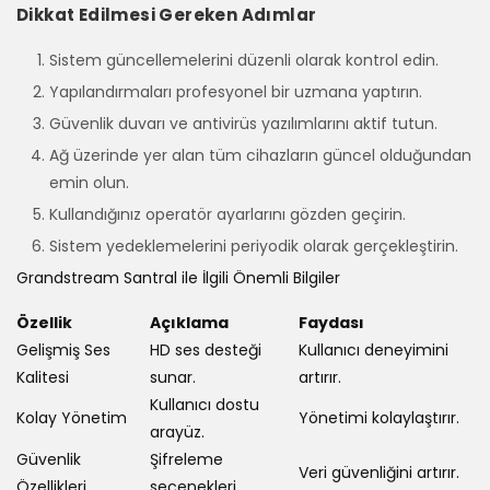
Dikkat Edilmesi Gereken Adımlar
Sistem güncellemelerini düzenli olarak kontrol edin.
Yapılandırmaları profesyonel bir uzmana yaptırın.
Güvenlik duvarı ve antivirüs yazılımlarını aktif tutun.
Ağ üzerinde yer alan tüm cihazların güncel olduğundan
emin olun.
Kullandığınız operatör ayarlarını gözden geçirin.
Sistem yedeklemelerini periyodik olarak gerçekleştirin.
Grandstream Santral ile İlgili Önemli Bilgiler
Özellik
Açıklama
Faydası
Gelişmiş Ses
HD ses desteği
Kullanıcı deneyimini
Kalitesi
sunar.
artırır.
Kullanıcı dostu
Kolay Yönetim
Yönetimi kolaylaştırır.
arayüz.
Güvenlik
Şifreleme
Veri güvenliğini artırır.
Özellikleri
seçenekleri.