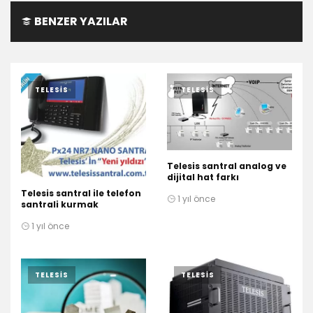
BENZER YAZILAR
TELESIS
TELESIS
Telesis santral analog ve
dijital hat farkı
Telesis santral ile telefon
1 yıl önce
santrali kurmak
1 yıl önce
TELESIS
TELESIS