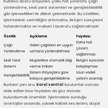
Kullanıcı dostu arayüzleri, çoklu hat yönetimi, çağrı
yönlendirme, sesli yanıt sistemleri ve genişletilebilirlik
gibi işlevsellikleri ile dikkat çekmektedir. Bu özellikler,
işletmelerin verimliliğini artırmakta, iletişim süreçlerini
hızlandırmakta ve maliyet tasarrufu sağlamaktadır.
Özellik
Açıklama
Faydası
Daha hızlı
Çağrı
Gelen çağrıların en uygun
çözüm
Yönlendirme
uzmana yönlendirilmesi
sağlanması
Sesli Yanıt
Müşterilere otomatik bilgi
İletişim sürecinin
Sistemi
verme imkanı
kolaylaşması
Sistem ihtiyaçlara göre
Uzun vadeli
Genişletilebilirlik
kolayca genişletilebilme
yatırım avantajı
Bunların yanı sıra,
Karel santral
kurulumları sonrası
elde edilen bazı faydaları da göz önünde
bulundurmak önemlidir. İşletmelere sunduğu
avantajlar arasında, yüksek kaliteli ses iletimi, düşük