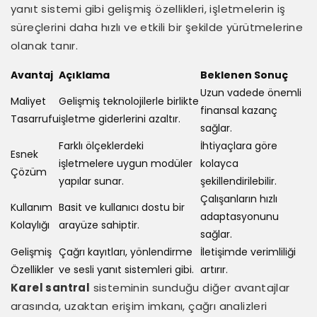
yanıt sistemi gibi gelişmiş özellikleri, işletmelerin iş
süreçlerini daha hızlı ve etkili bir şekilde yürütmelerine
olanak tanır.
Avantaj
Açıklama
Beklenen Sonuç
Uzun vadede önemli
Maliyet
Gelişmiş teknolojilerle birlikte
finansal kazanç
Tasarrufu
işletme giderlerini azaltır.
sağlar.
Farklı ölçeklerdeki
İhtiyaçlara göre
Esnek
işletmelere uygun modüler
kolayca
Çözüm
yapılar sunar.
şekillendirilebilir.
Çalışanların hızlı
Kullanım
Basit ve kullanıcı dostu bir
adaptasyonunu
Kolaylığı
arayüze sahiptir.
sağlar.
Gelişmiş
Çağrı kayıtları, yönlendirme
İletişimde verimliliği
Özellikler
ve sesli yanıt sistemleri gibi.
artırır.
Karel santral
sisteminin sunduğu diğer avantajlar
arasında, uzaktan erişim imkanı, çağrı analizleri